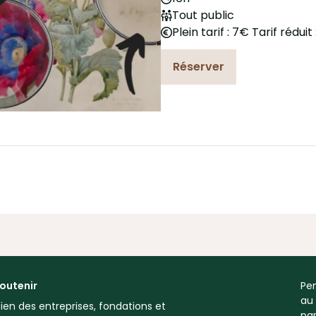
Tout public
Plein tarif : 7€ Tarif réduit
Réserver
outenir
Pen
au
ien des entreprises, fondations et
par