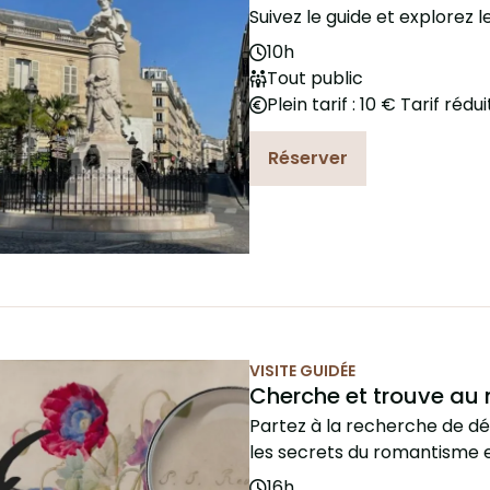
Suivez le guide et explorez 
10h
Tout public
Plein tarif : 10 € Tarif rédui
Réserver
VISITE GUIDÉE
e du 9 Sep. 2026
Cherche et trouve au
Partez à la recherche de dé
les secrets du romantisme e
16h