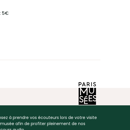
 : 5€
sez à prendre vos écouteurs lors de votre visite
 musée afin de profiter pleinement de nos
cours audio.