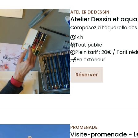
ATELIER DE DESSIN
e du 27 Aug. 2026
Atelier Dessin et aqua
Composez à l’aquarelle des 
14h
Tout public
Plein tarif : 20€ / Tarif réd
En extérieur
Réserver
PROMENADE
e du 1 Sep. 2026
Visite-promenade - L