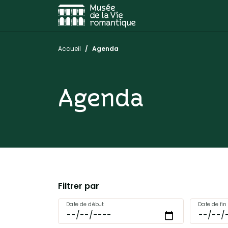
Aller au contenu
Aller à la navigation
Vous êtes ici :
Accueil
Agenda
Agenda
l'agenda
Filtrer
par
LISTE DES ÉVÉN
Date de début
Date de fin