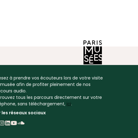
sez à prendre vos écouteurs lors de votre visite
 musée afin de profiter pleinement de nos
cours audio.
rouvez tous les parcours directement sur votre
léphone, sans téléchargement,
ici
.
r les réseaux sociaux
uivez Vie Romantique sur Facebook - Nouvelle fen
Suivez Vie Romantique sur Instagram - Nouvelle 
Suivez Vie Romantique sur LinkedIn - Nouvelle 
Suivez Vie Romantique sur YouTube - Nouvell
Suivez Vie Romantique sur SoundCloud - N