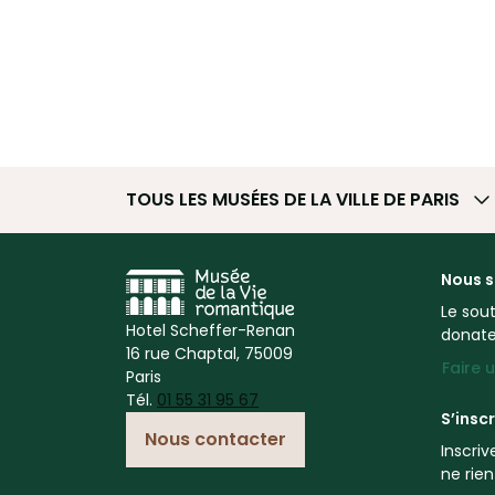
TOUS LES MUSÉES
DE LA VILLE DE PARIS
Nous s
Le sout
Hotel Scheffer-Renan
donateu
16 rue Chaptal, 75009
Faire 
Paris
Tél.
01 55 31 95 67
S’inscr
Nous contacter
Inscri
ne rie