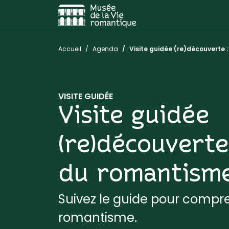
Aller au contenu
Aller à la navigation
Vous êtes ici :
Accueil
Agenda
Visite guidée (re)découverte 
VISITE GUIDÉE
Visite guidée
(re)découverte 
du romantism
Suivez le guide pour compre
romantisme.