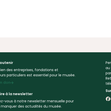
outenir
Pen
au
ien des entreprises, fondations et
par
rs particuliers est essentiel pour le musée.
Ret
un don
té
Su
ire à la newsletter
vez-vous à notre newsletter mensuelle pour
S
n manquer des actualités du musée.