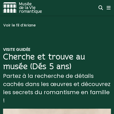
Aller au contenu
Effe
Me
Aller à la navigation
Vous êtes ici :
Voir le fil d’Ariane
VISITE GUIDÉE
Cherche et trouve au
musée (Dés 5 ans)
Partez à la recherche de détails
cachés dans les œuvres et découvrez
les secrets du romantisme en famille
!