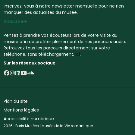
Inscrivez-vous à notre newsletter mensuelle pour ne rien
manquer des actualités du musée.
S’inscrire
Pensez à prendre vos écouteurs lors de votre visite au
musée afin de profiter pleinement de nos parcours audio.
Retrouvez tous les parcours directement sur votre
téléphone, sans téléchargement,
ici
.
Sur les réseaux sociaux
Suivez Vie Romantique sur Facebook - Nouvelle
Suivez Vie Romantique sur Instagram - Nouve
Suivez Vie Romantique sur LinkedIn - Nouvel
Suivez Vie Romantique sur YouTube - Nou
Suivez Vie Romantique sur SoundCloud
Plan du site
Mentions légales
Accessibilité numérique
2026 | Paris Musées | Musée de la Vie romantique