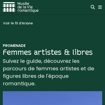
Aller au contenu
Effe
Me
Aller à la navigation
Vous êtes ici :
Voir le fil d’Ariane
PROMENADE
Femmes artistes & libres
Suivez le guide, découvrez les
parcours de femmes artistes et de
figures libres de l'époque
romantique.