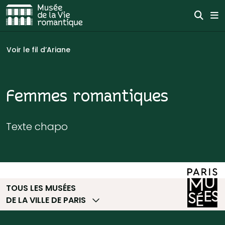
Aller au contenu
Effe
Me
Aller à la navigation
Vous êtes ici :
Voir le fil d’Ariane
Femmes romantiques
Texte chapo
TOUS LES MUSÉES
DE LA VILLE DE PARIS